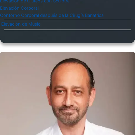
Elevación de Glúteos con Sculptra
Elevación Corporal
Contorno Corporal después de la Cirugía Bariátrica
Elevación de Muslo