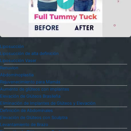
Liposucción
Liposucción de alta definición
Liposucción Vaser
Renuvion
Abdominoplastia
Rejuvenecimiento para Mamás
Aumento de glúteos con implantes
Elevación de Glúteos Brasileña
Eliminación de Implantes de Glúteos y Elevación
Definición de Abdominales
Elevación de Glúteos con Sculptra
Levantamiento de Brazo