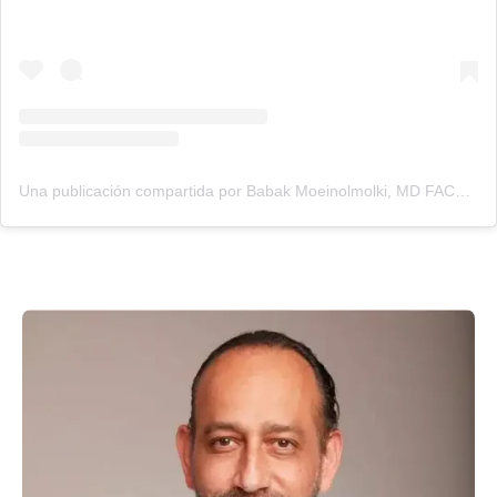
Una publicación compartida por Babak Moeinolmolki, MD FACS (@drbabakmoein)