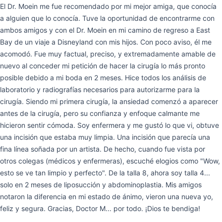
El Dr. Moein me fue recomendado por mi mejor amiga, que conocía
a alguien que lo conocía. Tuve la oportunidad de encontrarme con
ambos amigos y con el Dr. Moein en mi camino de regreso a East
Bay de un viaje a Disneyland con mis hijos. Con poco aviso, él me
acomodó. Fue muy factual, preciso, y extremadamente amable de
nuevo al conceder mi petición de hacer la cirugía lo más pronto
posible debido a mi boda en 2 meses. Hice todos los análisis de
laboratorio y radiografías necesarios para autorizarme para la
cirugía. Siendo mi primera cirugía, la ansiedad comenzó a aparecer
antes de la cirugía, pero su confianza y enfoque calmante me
hicieron sentir cómoda. Soy enfermera y me gustó lo que vi, obtuve
una incisión que estaba muy limpia. Una incisión que parecía una
fina línea soñada por un artista. De hecho, cuando fue vista por
otros colegas (médicos y enfermeras), escuché elogios como "Wow,
esto se ve tan limpio y perfecto". De la talla 8, ahora soy talla 4...
solo en 2 meses de liposucción y abdominoplastia. Mis amigos
notaron la diferencia en mi estado de ánimo, vieron una nueva yo,
feliz y segura. Gracias, Doctor M... por todo. ¡Dios te bendiga!