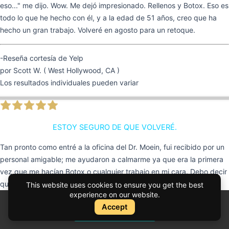
eso..." me dijo. Wow. Me dejó impresionado. Rellenos y Botox. Eso es
todo lo que he hecho con él, y a la edad de 51 años, creo que ha
hecho un gran trabajo. Volveré en agosto para un retoque.
-Reseña cortesía de Yelp
por Scott W. ( West Hollywood, CA )
Los resultados individuales pueden variar
ESTOY SEGURO DE QUE VOLVERÉ.
Tan pronto como entré a la oficina del Dr. Moein, fui recibido por un
personal amigable; me ayudaron a calmarme ya que era la primera
vez que me hacían Botox o cualquier trabajo en mi cara. Debo decir
que el Dr. Moein hizo/respondió muchas preguntas que ambos
This website uses cookies to ensure you get the best
experience on our website.
teníamos, y me sentí tan cómodo con él que incluso mencioné
Accept
futuros trabajos que me encantaría hacerme. Es muy conocedor y
Instant Quote
Cotización Instantánea
atento, y suave, salí sintiéndome descansado. El Dr. Moein mencionó