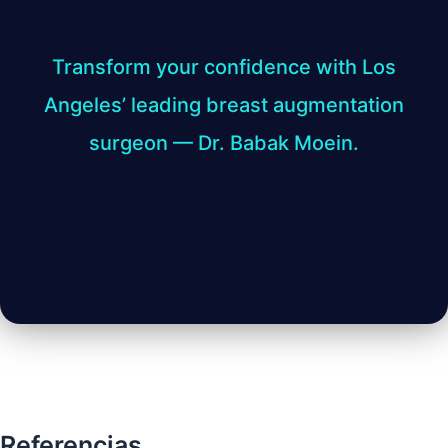
Transform your confidence with Los
Angeles’ leading breast augmentation
surgeon — Dr. Babak Moein.
Referencias