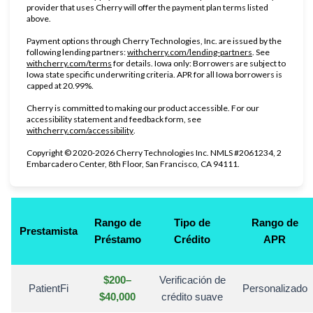
provider that uses Cherry will offer the payment plan terms listed
above.
Payment options through Cherry Technologies, Inc. are issued by the
(opens in new ta
following lending partners:
withcherry.com/lending-partners
.
See
(opens in new tab)
withcherry.com/terms
for details. Iowa only: Borrowers are subject to
Iowa state specific underwriting criteria. APR for all Iowa borrowers is
capped at 20.99%.
Cherry is committed to making our product accessible. For our
accessibility statement and feedback form, see
(opens in new tab)
withcherry.com/accessibility
.
Copyright © 2020-2026 Cherry Technologies Inc. NMLS #2061234, 2
Embarcadero Center, 8th Floor, San Francisco, CA 94111.
Rango de
Tipo de
Rango de
Prestamista
Préstamo
Crédito
APR
$200–
Verificación de
PatientFi
Personalizado
$40,000
crédito suave