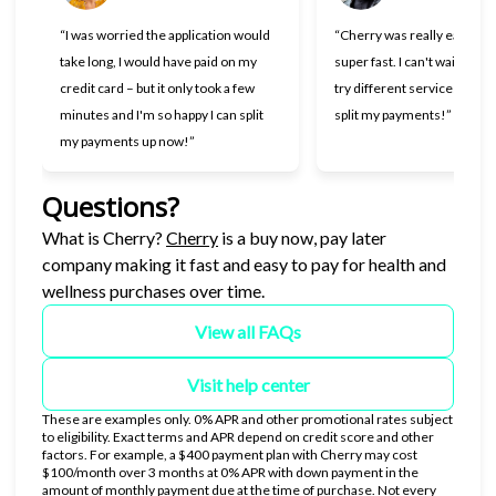
“I was worried the application would
“Cherry was really easy to 
take long, I would have paid on my
super fast. I can't wait to go
credit card – but it only took a few
try different services now t
minutes and I'm so happy I can split
split my payments!”
my payments up now!”
Questions?
(opens in new tab)
What is Cherry?
Cherry
is a buy now, pay later
company making it fast and easy to pay for health and
wellness purchases over time.
View all FAQs
Visit help center
These are examples only. 0% APR and other promotional rates subject
to eligibility. Exact terms and APR depend on credit score and other
factors. For example, a $400 payment plan with Cherry may cost
$100/month over 3 months at 0% APR with down payment in the
amount of monthly payment due at the time of purchase. Not every