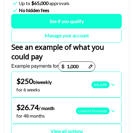
Up to
$65,000
approvals
No hidden fees
See if you qualify
Manage your account
See an example of what you
could pay
Example payments for
Payment options loaded
$250
biweekly
0% APR
for 6 weeks
$26.74
/ month
Lowest Payment
for 48 months
View all options