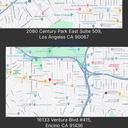
2080 Century Park East Suite 509,
Los Ángeles CA 90067
+1(310)455-8020
16133 Ventura Blvd #415,
Encino CA 91436