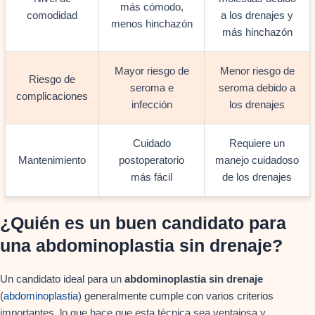
más cómodo,
comodidad
a los drenajes y
menos hinchazón
más hinchazón
Mayor riesgo de
Menor riesgo de
Riesgo de
seroma e
seroma debido a
complicaciones
infección
los drenajes
Cuidado
Requiere un
Mantenimiento
postoperatorio
manejo cuidadoso
más fácil
de los drenajes
¿Quién es un buen candidato para
una abdominoplastia sin drenaje?
Un candidato ideal para un
abdominoplastia sin drenaje
(
abdominoplastia
) generalmente cumple con varios criterios
importantes, lo que hace que esta técnica sea ventajosa y