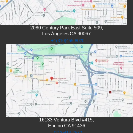
2080 Century Park East Suite 509,
Los Ángeles CA 90067
+1(310)455-8020
16133 Ventura Blvd #415,
Encino CA 91436
(213)414-7572