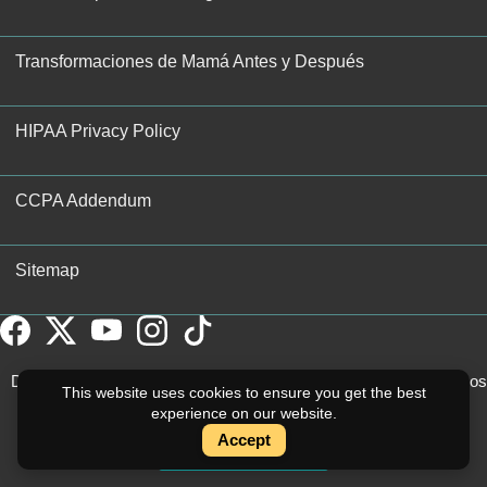
Transformaciones de Mamá Antes y Después
HIPAA Privacy Policy
CCPA Addendum
Sitemap
Derechos de autor © 2026 Moein Surgical Arts. Todos los derechos
This website uses cookies to ensure you get the best
reservados.
experience on our website.
Accept
Instant Quote
Cotización Instantánea