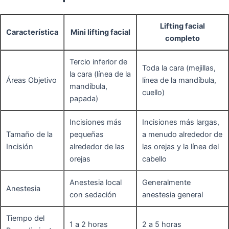
Lifting facial
Característica
Mini lifting facial
completo
Tercio inferior de
Toda la cara (mejillas,
la cara (línea de la
Áreas Objetivo
línea de la mandíbula,
mandíbula,
cuello)
papada)
Incisiones más
Incisiones más largas,
Tamaño de la
pequeñas
a menudo alrededor de
Incisión
alrededor de las
las orejas y la línea del
orejas
cabello
Anestesia local
Generalmente
Anestesia
con sedación
anestesia general
Tiempo del
1 a 2 horas
2 a 5 horas