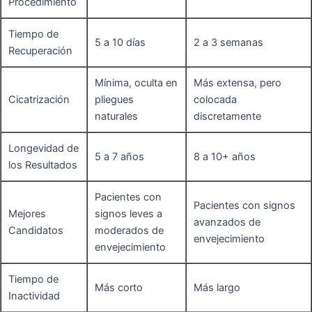
Procedimiento
Tiempo de
5 a 10 días
2 a 3 semanas
Recuperación
Mínima, oculta en
Más extensa, pero
Cicatrización
pliegues
colocada
naturales
discretamente
Longevidad de
5 a 7 años
8 a 10+ años
los Resultados
Pacientes con
Pacientes con signos
Mejores
signos leves a
avanzados de
Candidatos
moderados de
envejecimiento
envejecimiento
Tiempo de
Más corto
Más largo
Inactividad