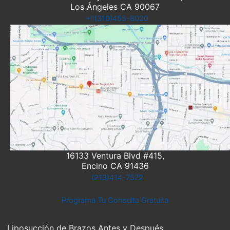
Los Ángeles CA 90067
+1(310)455-8020
16133 Ventura Blvd #415,
Encino CA 91436
(213)414-7572
Programa Tu Consulta Gratuita
Liposucción de Brazos Antes y Después