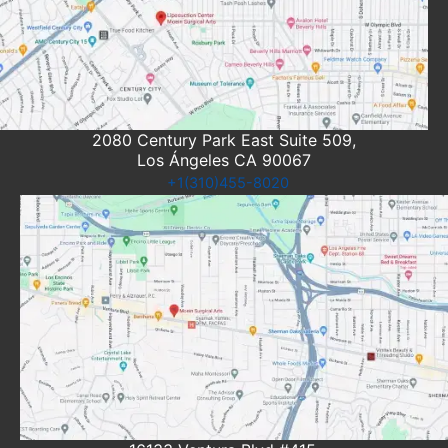
2080 Century Park East Suite 509,
Los Ángeles CA 90067
+1(310)455-8020